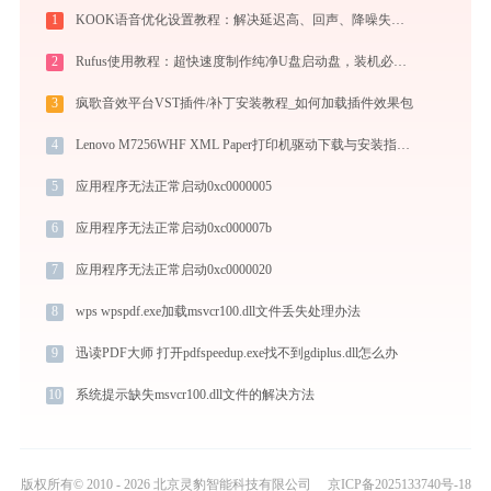
1
KOOK语音优化设置教程：解决延迟高、回声、降噪失效问题
2
Rufus使用教程：超快速度制作纯净U盘启动盘，装机必备免费工具
3
疯歌音效平台VST插件/补丁安装教程_如何加载插件效果包
4
Lenovo M7256WHF XML Paper打印机驱动下载与安装指南：一步步教您操作
5
应用程序无法正常启动0xc0000005
6
应用程序无法正常启动0xc000007b
7
应用程序无法正常启动0xc0000020
8
wps wpspdf.exe加载msvcr100.dll文件丢失处理办法
9
迅读PDF大师 打开pdfspeedup.exe找不到gdiplus.dll怎么办
10
系统提示缺失msvcr100.dll文件的解决方法
版权所有© 2010 - 2026 北京灵豹智能科技有限公司
京ICP备2025133740号-18