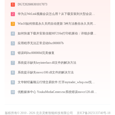
1
DGT202606301017073
2
华为云WeLink视频会议怎么用？从下载安装到大型会议主持的全流程指南
3
Win10如何彻底永久关闭自动更新 5种方法教你永久关闭win10自动更新
4
如何快速下载并安装佳能MF216n打印机驱动：详细步骤解析
5
应用程序无法正常启动0xc000007b
6
错误码0xc000000d完美修复
7
系统提示缺失keyinterface.dll文件的解决方法
8
系统提示缺失msvcr100.dll文件的解决方法
9
文华财经赢顺云行情交易软件 打开mytrader_whsp.exe找不到globalcom.dll怎么办
10
优酷媒体中心 YoukuMediaCenter.exe系统错误msvcr120.dll丢失如何解决
版权所有© 2010 - 2026 北京灵豹智能科技有限公司
京ICP备2025133740号-18