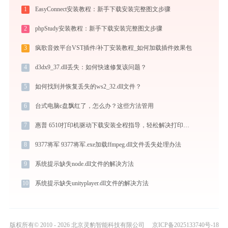
1
EasyConnect安装教程：新手下载安装完整图文步骤
2
phpStudy安装教程：新手下载安装完整图文步骤
3
疯歌音效平台VST插件/补丁安装教程_如何加载插件效果包
4
d3dx9_37.dll丢失：如何快速修复该问题？
5
如何找到并恢复丢失的ws2_32.dll文件？
6
台式电脑c盘飘红了，怎么办？这些方法管用
7
惠普 6510打印机驱动下载安装全程指导，轻松解决打印问题
8
9377将军 9377将军.exe加载ffmpeg.dll文件丢失处理办法
9
系统提示缺失node.dll文件的解决方法
10
系统提示缺失unityplayer.dll文件的解决方法
版权所有© 2010 - 2026 北京灵豹智能科技有限公司
京ICP备2025133740号-18