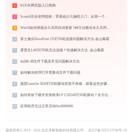
1
KOOK网页版入口指南
2
Scratch完全使用指南：零基础少儿编程入门，从第一个作品到独立创作（2026最新）
3
Win10如何彻底永久关闭自动更新 5种方法教你永久关闭win10自动更新
4
富士施乐DocuPrint 255打印机连接问题解决方法-金山毒霸
5
爱普生L405打印机无法连接？快速解决方法 -金山毒霸
6
duillib dll文件下载及常见问题解决方法
7
如何解决程序打开需要dll文件下载问题
8
惠普LaserJet 3020打印机驱动安装不再难，跟着这些步骤一学就会
9
如何有效下载并安装映美LP C2024D打印机驱动？全方位指导手册
10
应用程序无法正常启动0xc0000006
版权所有© 2010 - 2026 北京灵豹智能科技有限公司
京ICP备2025133740号-18