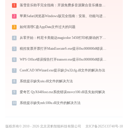
1
落雪音乐助手完全指南：开源免费多音源聚合音乐播放器的安装、配置与使用技巧（2026最新）
2
苹果Safari浏览器Windows版完全指南：安装、功能与进阶使用技巧全攻略（2026最新）
3
如何清理C盘AppData文件过大的问题
4
从零开始：柯尼卡美能达magicolor 5450打印机驱动的下载及安装流程
5
税控发票开票打开MainExecuteS.exe提示0xc000000d错误码怎么办
6
WPS Office错误报告打开transerr.exe提示0xc000000d错误码怎么办
7
CorelCAD MWizard.exe提示缺少u32cfg.dll文件的解决办法
8
系统提示缺失uiu.dll文件的解决方法
9
爱奇艺 QyX64Host.exe系统错误msvcr100.dll丢失如何解决
10
系统提示缺失mfc100u.dll文件的解决方法
版权所有© 2010 - 2026 北京灵豹智能科技有限公司
京ICP备2025133740号-18