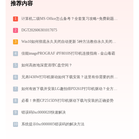
推荐内容
1
计算机二级MS Office怎么备考？全套复习攻略+免费刷题工具推荐
2
DGT202606301017075
3
Win10如何彻底永久关闭自动更新 5种方法教你永久关闭win10自动更新
4
佳能imagePROGRAF iPF8010S打印机连接指南 - 金山毒霸
5
如何高效地深度清理C盘空间？
6
兄弟J430W打印机驱动如何下载安装？这里有你需要的所有信息
7
如何有效下载并安装LG趣拍得PD261P打印机驱动？全方位指导手册
8
必看！奔图CP2515DN打印机驱动下载与安装的正确姿势
9
错误码0xc0000020快速解决
10
系统提示0xc0000005错误码的解决方法