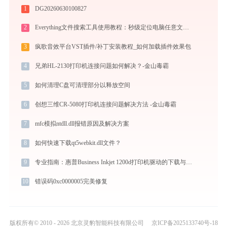
1
DG20260630100827
2
Everything文件搜索工具使用教程：秒级定位电脑任意文件的高效搜索神器
3
疯歌音效平台VST插件/补丁安装教程_如何加载插件效果包
4
兄弟HL-2130打印机连接问题如何解决？-金山毒霸
5
如何清理C盘可清理部分以释放空间
6
创想三维CR-5080打印机连接问题解决方法 -金山毒霸
7
mfc模拟ntdll.dll报错原因及解决方案
8
如何快速下载qt5webkit.dll文件？
9
专业指南：惠普Business Inkjet 1200d打印机驱动的下载与安装步骤详解
10
错误码0xc0000005完美修复
版权所有© 2010 - 2026 北京灵豹智能科技有限公司
京ICP备2025133740号-18