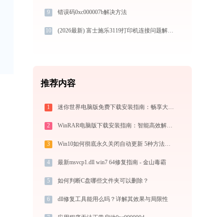
9
错误码0xc000007b解决方法
10
(2026最新) 富士施乐3119打印机连接问题解决方法 -金山毒霸
推荐内容
1
迷你世界电脑版免费下载安装指南：畅享大屏沙盒创造与联机乐趣
2
WinRAR电脑版下载安装指南：智能高效解压缩，安全守护文件传输与归档
3
Win10如何彻底永久关闭自动更新 5种方法教你永久关闭win10自动更新
4
最新msvcp1.dll win7 64修复指南 - 金山毒霸
5
如何判断C盘哪些文件夹可以删除？
6
dll修复工具能用么吗？详解其效果与局限性