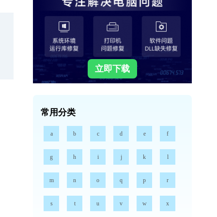
立即下载
常用分类
a
b
c
d
e
f
g
h
i
j
k
l
m
n
o
q
p
r
s
t
u
v
w
x