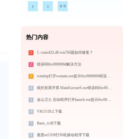
y
z
0~9
热门内容
1
1. comctl32.dll win7问题如何修复？
2
错误码0xc000000d解决方法
3
windzip打开wzmain.exe提示0xc0000006错误码怎么办
4
税控发票开票 MainExecuteS.exe错误码0xc000000d处理办法
5
金山卫士 启动程序打开launch.exe提示0xc0000006错误码怎么办
6
VKUI.DLL下载
7
Basic_4.dll下载
8
惠普m1319f打印机驱动程序下载