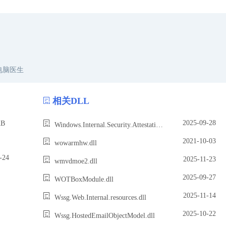
电脑医生
相关DLL
2025-09-28
B
Windows.Internal.Security.Attestation.DeviceAttestation.dll
2021-10-03
wowarmhw.dll
24
2025-11-23
wmvdmoe2.dll
2025-09-27
WOTBoxModule.dll
2025-11-14
Wssg.Web.Internal.resources.dll
2025-10-22
Wssg.HostedEmailObjectModel.dll