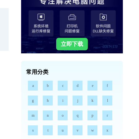
立即下载
常用分类
a
b
c
d
e
f
g
h
i
j
k
l
m
n
o
q
p
r
s
t
u
v
w
x