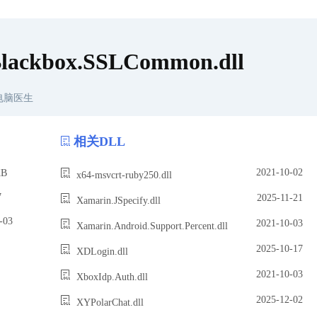
Blackbox.SSLCommon.dll
电脑医生
相关DLL
2021-10-02
B
x64-msvcrt-ruby250.dll
7
2025-11-21
Xamarin.JSpecify.dll
03
2021-10-03
Xamarin.Android.Support.Percent.dll
2025-10-17
XDLogin.dll
2021-10-03
XboxIdp.Auth.dll
2025-12-02
XYPolarChat.dll