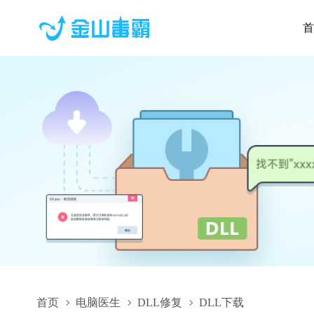
首
首页
电脑医生
DLL修复
DLL下载
x64_ImController_SecureBlackbox.SSLCommon.dll,x64_ImCont