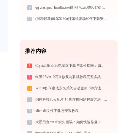
9
qq crashpad_handler.exe错误码0xc0000017处理办法
10
(2026最新)戴尔5230n打印机驱动如何下载安装？这里有你需要的所有信息
推荐内容
1
CrystalDiskInfo电脑版下载与体检指南：如何一键检测硬盘健康度与温度
2
红警2 Win10闪退修复与联机教程完整实战方案
3
Win10如何彻底永久关闭自动更新 5种方法教你永久关闭win10自动更新
4
闪铸科技Foto 6.0打印机连接问题解决方法 - 金山毒霸
5
xlive.dll文件下载与安装教程
6
大漠后台dm.dll缺失错误：如何快速修复？