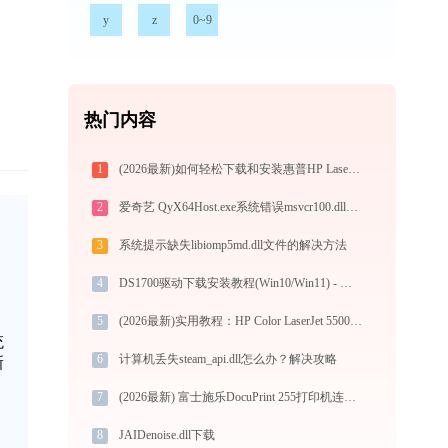
y
z
0~9
热门内容
1
(2026最新)如何轻松下载和安装惠普HP Laser NS MFP 1005c打印机驱动？跟着这篇指南走
2
爱奇艺 QyX64Host.exe系统错误msvcr100.dll丢失如何解决
3
系统提示缺失libiomp5md.dll文件的解决方法
4
DS1700驱动下载安装教程(Win10/Win11) - 官方安全下载指南
5
(2026最新)实用教程：HP Color LaserJet 5500打印机驱动的下载与安装技巧
统
6
计算机丢失steam_api.dll怎么办？解决攻略
新
7
(2026最新) 富士施乐DocuPrint 255打印机连接问题解决方法-金山毒霸
8
JAIDenoise.dll下载