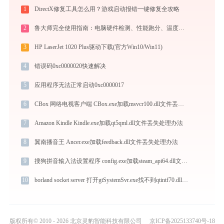
1
DirectX修复工具怎么用？游戏启动报错一键修复全攻略
2
鲁大师完全使用指南：电脑硬件检测、性能跑分、温度监控与系统优化一站式攻略
3
HP LaserJet 1020 Plus驱动下载(官方Win10/Win11)
4
错误码0xc0000020快速解决
5
应用程序无法正常启动0xc0000017
6
CBox 网络电视客户端 CBox.exe加载msvcr100.dll文件丢失处理办法
7
Amazon Kindle Kindle.exe加载qt5qml.dll文件丢失处理办法
8
翼南播音王 Ancer.exe加载feedback.dll文件丢失处理办法
9
搜狗拼音输入法设置程序 config.exe加载steam_api64.dll文件丢失处理办法
10
borland socket server 打开gtSystemSvr.exe找不到qtintf70.dll怎么办
版权所有© 2010 - 2026 北京灵豹智能科技有限公司
京ICP备2025133740号-18