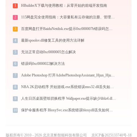
1
HBuilderX下载与使用教程：从零开始的前端开发指南
2
115网盘完全使用指南：大容量私有云存储的注册、管理与分享全攻略（2026最新）
3
百度网盘打开BaiduNetdisk.exe提示0xc000007b错误码怎么办
4
最新spoolsv.dll修复工具的使用方法详解
5
无法正常启动0xc0000005怎么解决
6
错误码0xc0000022解决方法
7
Adobe Photoshop 打开AdobePhotoshopAssistant_Hjun_Hjun.exe找不到soui3.dll怎么办
8
NBA 2K启动程序 开始游戏.exe系统错误mss32.dll丢失如何解决
9
人生日历桌面壁纸切换程序 Wallpaper.exe提示缺少liblz4.dll文件的解决办法
10
保护伞服务程序 BloxySvc.exe系统错误bloxydll丢失如何解决
版权所有© 2010 - 2026 北京灵豹智能科技有限公司
京ICP备2025133740号-18