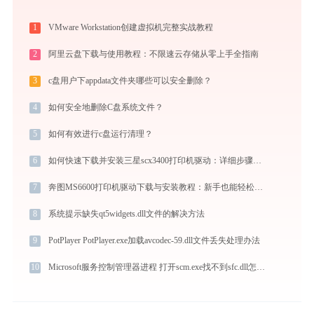
1
VMware Workstation创建虚拟机完整实战教程
2
阿里云盘下载与使用教程：不限速云存储从零上手全指南
3
c盘用户下appdata文件夹哪些可以安全删除？
4
如何安全地删除C盘系统文件？
5
如何有效进行c盘运行清理？
6
如何快速下载并安装三星scx3400打印机驱动：详细步骤解析
7
奔图MS6600打印机驱动下载与安装教程：新手也能轻松搞定
8
系统提示缺失qt5widgets.dll文件的解决方法
9
PotPlayer PotPlayer.exe加载avcodec-59.dll文件丢失处理办法
10
Microsoft服务控制管理器进程 打开scm.exe找不到sfc.dll怎么办