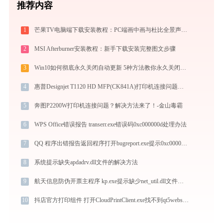
推荐内容
1
芒果TV电脑端下载安装教程：PC端画中画与杜比全景声摸鱼神器评测
2
MSI Afterburner安装教程：新手下载安装完整图文步骤
3
Win10如何彻底永久关闭自动更新 5种方法教你永久关闭win10自动更新
4
惠普Designjet T1120 HD MFP(CK841A)打印机连接问题解决方法-金山毒霸
5
奔图P2200W打印机连接问题？解决方法来了！-金山毒霸
6
WPS Office错误报告 transerr.exe错误码0xc000000d处理办法
7
QQ 程序出错报告返回程序打开bugreport.exe提示0xc000007b错误码怎么办
8
系统提示缺失apdadrv.dll文件的解决方法
9
航天信息防伪开票主程序 kp.exe提示缺少net_util.dll文件的解决办法
10
抖店官方打印组件 打开CloudPrintClient.exe找不到qt5websockets.dll怎么办