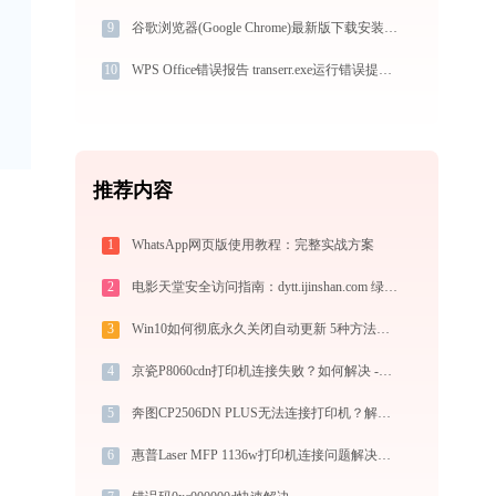
9
谷歌浏览器(Google Chrome)最新版下载安装教程 - Windows系统专属指南
10
WPS Office错误报告 transerr.exe运行错误提示0xc000000d的解决办法
推荐内容
1
WhatsApp网页版使用教程：完整实战方案
2
电影天堂安全访问指南：dytt.ijinshan.com 绿色高清影视资源获取秘籍
3
Win10如何彻底永久关闭自动更新 5种方法教你永久关闭win10自动更新
4
京瓷P8060cdn打印机连接失败？如何解决 -金山毒霸
5
奔图CP2506DN PLUS无法连接打印机？解决方法详解 -金山毒霸
6
惠普Laser MFP 1136w打印机连接问题解决方法 - 金山毒霸