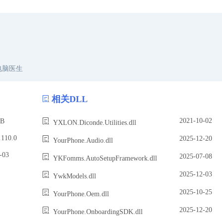
电脑医生
相关DLL
2021-10-02
B
YXLON.Diconde.Utilities.dll
10.0
2025-12-20
YourPhone.Audio.dll
03
2025-07-08
YKFomms.AutoSetupFramework.dll
2025-12-03
YwkModels.dll
2025-10-25
YourPhone.Oem.dll
2025-12-20
YourPhone.OnboardingSDK.dll