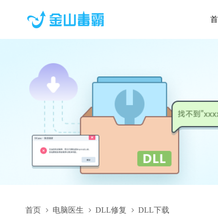
首
首页
电脑医生
DLL修复
DLL下载
YourPhone.Views.dll,YourPhone.Views.dll下载,YourPhone.View