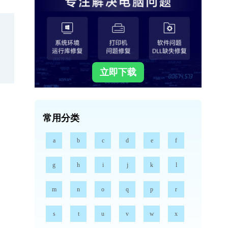
立即下载
常用分类
a
b
c
d
e
f
g
h
i
j
k
l
m
n
o
q
p
r
s
t
u
v
w
x