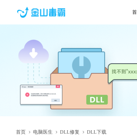
首
首页
电脑医生
DLL修复
DLL下载
zbaseutils_spanish_resources.dll,zbaseutils_spanish_resources.d