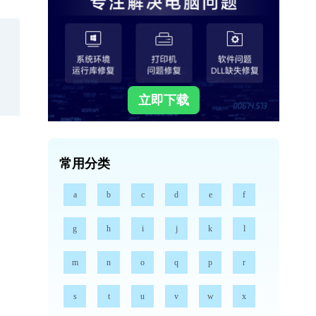
立即下载
常用分类
a
b
c
d
e
f
g
h
i
j
k
l
m
n
o
q
p
r
s
t
u
v
w
x