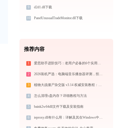
9
d2d1.dll下载
10
PanelUnusualTradeMonitor.dll下载
推荐内容
1
爱思助手进阶技巧：老用户必备的6个实用方法
2
2026装机严选：电脑端音乐播放器评测，拒绝流氓捆绑，还原极致无损心流音质
3
植物大战僵尸杂交版 v3.14 权威安装教程：PC端下载+白屏闪退完美解决
4
怎么清理c盘内存？详细教程与方法
5
baink2w64dll文件下载及安装指南
6
ieproxy.dll有什么用：详解及其在Windows中的角色