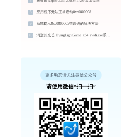
7
免费修复quartz.dll 无效的方法-金山毒霸
8
应用程序无法正常启动0xc0000008
9
系统提示0xc0000005错误码的解决方法
10
消逝的光芒 DyingLightGame_x64_rwdi.exe系统错误vcruntime140_1.dll丢失如何解决
更多动态请关注微信公众号
请使用微信“扫一扫”