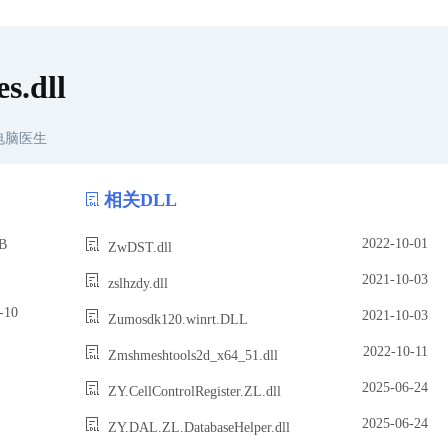
s.dll
电脑医生
相关DLL
2022-10-01
B
ZwDST.dll
2021-10-03
zslhzdy.dll
10
2021-10-03
Zumosdk120.winrt.DLL
2022-10-11
Zmshmeshtools2d_x64_51.dll
2025-06-24
ZY.CellControlRegister.ZL.dll
2025-06-24
ZY.DAL.ZL.DatabaseHelper.dll