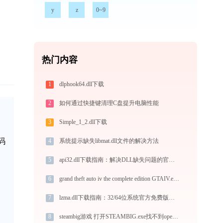
y
z
0~9
热门内容
1
dlphook64.dll下载
2
如何通过快捷键清理C盘提升电脑性能
3
Simple_1_2.dll下载
码
4
系统提示缺失libmat.dll文件的解决方法
5
api32.dll下载指南：解决DLL缺失问题的官方免费方案（32/64位系统适用）
6
grand theft auto iv the complete edition GTAIV.exe加载scripthook.dll文件丢失处理办法
7
lzma.dll下载指南：32/64位系统官方免费版，解决DLL缺失问题
8
steambig游戏 打开STEAMBIG.exe找不到opencv_imgcodecs.dll怎么办