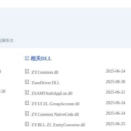
电脑医生
相关DLL
2025-06-24
B
ZY.Common.dll
2025-08-30
ZuneDriver.DLL
28
2025-06-21
ZSAMTAuthAppLue.dll
2025-06-24
ZY.UI.ZL.GroupAccount.dll
2025-06-24
ZY.Common.NativeCode.dll
2025-06-25
ZY.BLL.ZL.EntityConverter.dll