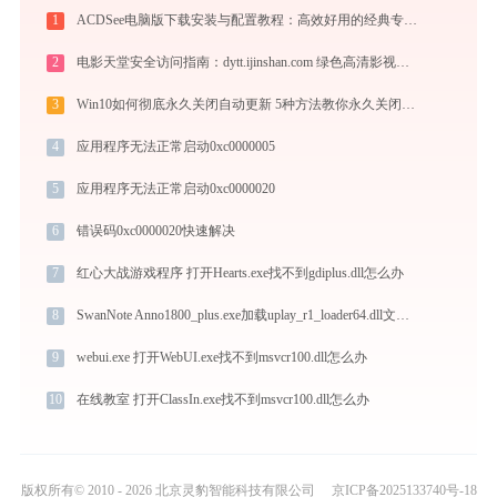
1
ACDSee电脑版下载安装与配置教程：高效好用的经典专业看图与图像管理工具
2
电影天堂安全访问指南：dytt.ijinshan.com 绿色高清影视资源获取秘籍
3
Win10如何彻底永久关闭自动更新 5种方法教你永久关闭win10自动更新
4
应用程序无法正常启动0xc0000005
5
应用程序无法正常启动0xc0000020
6
错误码0xc0000020快速解决
7
红心大战游戏程序 打开Hearts.exe找不到gdiplus.dll怎么办
8
SwanNote Anno1800_plus.exe加载uplay_r1_loader64.dll文件丢失处理办法
9
webui.exe 打开WebUI.exe找不到msvcr100.dll怎么办
10
在线教室 打开ClassIn.exe找不到msvcr100.dll怎么办
版权所有© 2010 - 2026 北京灵豹智能科技有限公司
京ICP备2025133740号-18