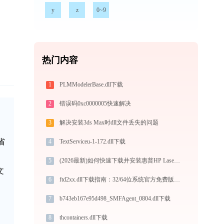
y
z
0~9
热门内容
1
PLMModelerBase.dll下载
2
错误码0xc0000005快速解决
3
解决安装3ds Max时dll文件丢失的问题
省
4
TextServiceu-1-172.dll下载
5
(2026最新)如何快速下载并安装惠普HP LaserJet Enterprise MFP M528f打印机驱动：详细步骤解析
文
6
ftd2xx.dll下载指南：32/64位系统官方免费版获取与安装教程
7
b743eb167e95d498_SMFAgent_0804.dll下载
8
thcontainers.dll下载