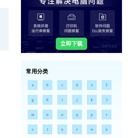
立即下载
常用分类
a
b
c
d
e
f
g
h
i
j
k
l
m
n
o
q
p
r
s
t
u
v
w
x