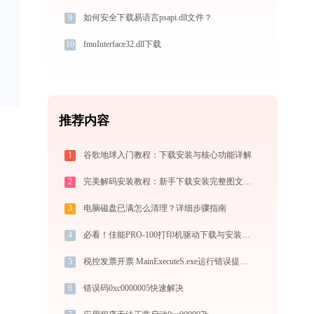
9
如何安全下载易语言psapi.dll文件？
10
fmuInterface32.dll下载
推荐内容
1
谷歌地球入门教程：下载安装与核心功能详解
2
完美解码安装教程：新手下载安装完整图文指南
3
电脑磁盘已满怎么清理？详细步骤指南
4
必看！佳能PRO-100打印机驱动下载与安装的正确姿势
5
税控发票开票 MainExecuteS.exe运行错误提示0xc000000d的解决办法
6
错误码0xc0000005快速解决