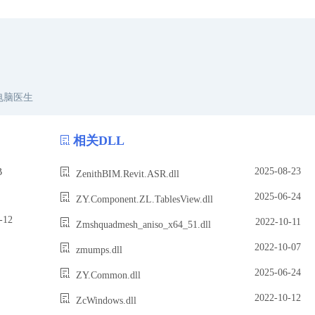
电脑医生
相关DLL
2025-08-23
B
ZenithBIM.Revit.ASR.dll
2025-06-24
ZY.Component.ZL.TablesView.dll
12
2022-10-11
Zmshquadmesh_aniso_x64_51.dll
2022-10-07
zmumps.dll
2025-06-24
ZY.Common.dll
2022-10-12
ZcWindows.dll