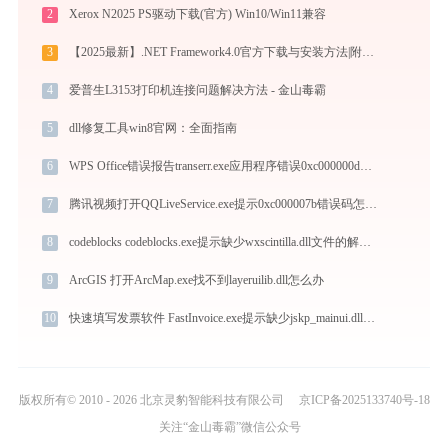
2
Xerox N2025 PS驱动下载(官方) Win10/Win11兼容
3
【2025最新】.NET Framework4.0官方下载与安装方法|附错误解决方案
4
爱普生L3153打印机连接问题解决方法 - 金山毒霸
5
dll修复工具win8官网：全面指南
6
WPS Office错误报告transerr.exe应用程序错误0xc000000d解决方法
7
腾讯视频打开QQLiveService.exe提示0xc000007b错误码怎么办
8
codeblocks codeblocks.exe提示缺少wxscintilla.dll文件的解决办法
9
ArcGIS 打开ArcMap.exe找不到layeruilib.dll怎么办
10
快速填写发票软件 FastInvoice.exe提示缺少jskp_mainui.dll文件的解决办法
版权所有© 2010 - 2026 北京灵豹智能科技有限公司
京ICP备2025133740号-18
关注“金山毒霸”微信公众号