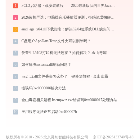
1
PCL2启动器下载安装教程——2026最新版我的世界Java版启动器配置指南
2
2026装机严选：电脑端音乐播放器评测，拒绝流氓捆绑，还原极致无损心流音质
3
amd_ags_x64.dll下载指南：解决32/64位系统DLL缺失问题 | 官方免费安全下载
4
C盘用户AppData Temp文件夹可以删除吗？
5
爱普生L5198打印机无法连接？如何解决？-金山毒霸
6
如何解决mstscax.dll刷新问题？
7
ws2_32.dll文件丢失怎么办？一键修复教程 - 金山毒霸
8
错误码0xc0000006解决方法
9
金山毒霸相关进程 ksetupwiz.exe错误码0xc0000017处理办法
10
应用程序无法正常启动0xc000007b
版权所有© 2010 - 2026 北京灵豹智能科技有限公司
京ICP备2025133740号-18