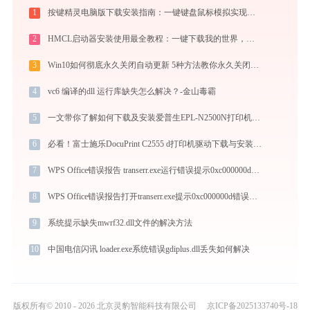
1
按键精灵电脑版下载安装指南：一键键盘鼠标模拟实现电脑自动办公与挂机
2
HMCL启动器安装使用最全教程：一键下载我的世界，轻松搞定Mod与Java配置
3
Win10如何彻底永久关闭自动更新 5种方法教你永久关闭win10自动更新
4
vc6 编译的dll 运行库缺失怎么解决？-金山毒霸
5
一文带你了解如何下载及安装爱普生EPL-N2500N打印机驱动
6
必看！富士施乐DocuPrint C2555 d打印机驱动下载与安装的正确姿势
7
WPS Office错误报告 transerr.exe运行错误提示0xc000000d的解决办法
8
WPS Office错误报告打开transerr.exe提示0xc000000d错误码怎么办
9
系统提示缺失mwrf32.dll文件的解决方法
10
中国电信闪讯 loader.exe系统错误gdiplus.dll丢失如何解决
版权所有© 2010 - 2026 北京灵豹智能科技有限公司
京ICP备2025133740号-18