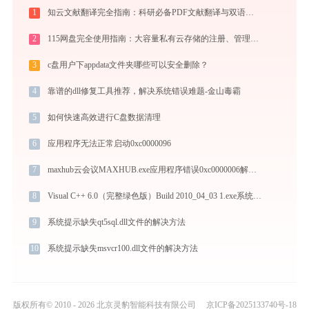
1
知云文献翻译完全指南：科研必备PDF文献翻译与双语对照阅读效率工具（2026最新）
2
115网盘完全使用指南：大容量私有云存储的注册、管理与分享全攻略（2026最新）
3
c盘用户下appdata文件夹哪些可以安全删除？
4
靠谱的dll修复工具推荐，解决系统错误难题-金山毒霸
5
如何快速高效进行C盘数据清理
6
应用程序无法正常启动0xc0000096
7
maxhub云会议MAXHUB.exe应用程序错误0xc0000006解决方法
8
Visual C++ 6.0（完整绿色版）Build 2010_04_03 1.exe系统错误gdi42.dll丢失如何解决
9
系统提示缺失qt5sql.dll文件的解决方法
10
系统提示缺失msvcr100.dll文件的解决方法
版权所有© 2010 - 2026 北京灵豹智能科技有限公司
京ICP备2025133740号-18