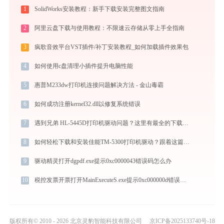
1
SolidWorks安装教程：新手下载安装完整图文指南
2
阿里云盘下载与使用教程：不限速云存储从零上手全指南
3
疯歌音效平台VST插件/补丁安装教程_如何加载插件效果包
4
如何使用c盘清理小插件提升电脑性能
5
惠普M233dw打印机连接问题解决方法 - 金山毒霸
6
如何成功注册kernel32.dll以修复系统错误
7
遇到兄弟 HL-5445D打印机驱动问题？这里有最全的下载及安装指导
8
如何轻松下载和安装佳能TM-5300打印机驱动？跟着这篇指南走
9
驱动精灵打开dgpdf.exe提示0xc0000043错误码怎么办
10
税控发票开票打开MainExecuteS.exe提示0xc000000d错误码怎么办
版权所有© 2010 - 2026 北京灵豹智能科技有限公司
京ICP备2025133740号-18