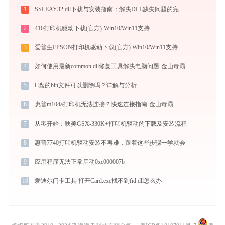
1
SSLEAY32.dll下载与安装指南：解决DLL缺失问题的完整方案
2
410打印机驱动下载(官方)-Win10/Win11支持
3
爱普生EPSON打印机驱动下载(官方) Win10/Win11支持
4
如何使用最新common.dll修复工具解决电脑问题-金山毒霸
5
C盘的bin文件可以删除吗？详解与分析
6
惠普m104a打印机无法连接？快速连接指南-金山毒霸
7
从零开始：映美GSX-330K+打印机驱动的下载及安装流程
8
惠普7740打印机驱动安装不再难，跟着这些步骤一学就会
9
应用程序无法正常启动0xc000007b
10
爱迪尔门卡工具 打开Card.exe找不到fid.dll怎么办