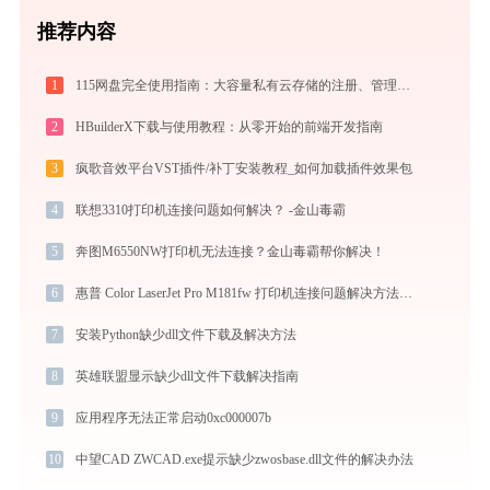
推荐内容
1
115网盘完全使用指南：大容量私有云存储的注册、管理与分享全攻略（2026最新）
2
HBuilderX下载与使用教程：从零开始的前端开发指南
3
疯歌音效平台VST插件/补丁安装教程_如何加载插件效果包
4
联想3310打印机连接问题如何解决？ -金山毒霸
5
奔图M6550NW打印机无法连接？金山毒霸帮你解决！
6
惠普 Color LaserJet Pro M181fw 打印机连接问题解决方法 -金山毒霸
7
安装Python缺少dll文件下载及解决方法
8
英雄联盟显示缺少dll文件下载解决指南
9
应用程序无法正常启动0xc000007b
10
中望CAD ZWCAD.exe提示缺少zwosbase.dll文件的解决办法