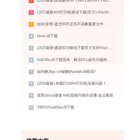
1
(2026最新)快速解决HP Color LaserJet CP4020打印机驱动安装问题，这篇文章告诉你方法
2
(2025最新)410打印机驱动下载(官方)-Win10/Win11支持
3
如何清理C盘空间不足而不误删重要文件
4
kbrda.dll下载
5
(2025最新)惠普8210驱动下载官方支持Win10/Win11
6
bull140u.dll下载指南：解决DLL缺失问题的官方免费方案（32/64位系统适用）
7
如何解决ps cs6破解的amtlib.dll错误?
8
(2026最新) 奔图P2200W打印机连接问题？解决方法来了！-金山毒霸
9
最新directx修复 64位指南与操作步骤-金山毒霸
10
TRIOSScanData.dll下载