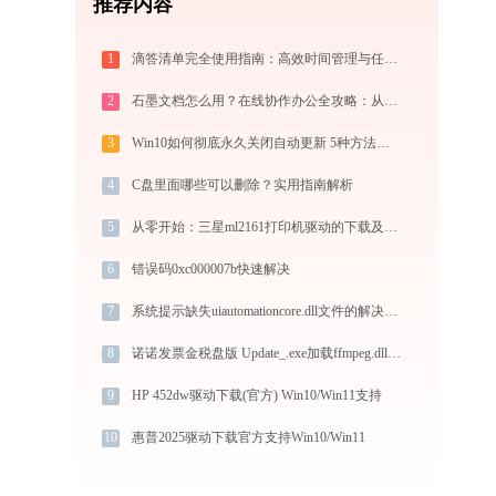
推荐内容
1
滴答清单完全使用指南：高效时间管理与任务规划工具，让你的每一天井井有条
2
石墨文档怎么用？在线协作办公全攻略：从注册到团队高效协同
3
Win10如何彻底永久关闭自动更新 5种方法教你永久关闭win10自动更新
4
C盘里面哪些可以删除？实用指南解析
5
从零开始：三星ml2161打印机驱动的下载及安装流程
6
错误码0xc000007b快速解决
7
系统提示缺失uiautomationcore.dll文件的解决方法
8
诺诺发票金税盘版 Update_.exe加载ffmpeg.dll文件丢失处理办法
9
HP 452dw驱动下载(官方) Win10/Win11支持
10
惠普2025驱动下载官方支持Win10/Win11