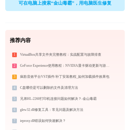
可在电脑上搜索“金山毒霸”，用电脑医生修复
推荐内容
1
VirtualBox共享文件夹完整教程：实战配置与故障排查
2
GeForce Experience使用教程：NVIDIA显卡驱动更新与游戏优化录制完全指南
3
疯歌音效平台VST插件/补丁安装教程_如何加载插件效果包
4
C盘哪些是可以删除的文件及清理方法
5
兄弟HL-2260打印机连接问题如何解决？-金山毒霸
6
glew32.dll修复工具：常见问题及解决方法
7
ieproxy.dll错误如何快速解决？