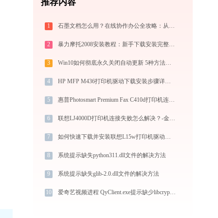
推荐内容
1
石墨文档怎么用？在线协作办公全攻略：从注册到团队高效协同
2
暴力摩托2008安装教程：新手下载安装完整步骤
3
Win10如何彻底永久关闭自动更新 5种方法教你永久关闭win10自动更新
4
HP MFP M436打印机驱动下载安装步骤详细解析，让安装更简单
5
惠普Photosmart Premium Fax C410d打印机连接问题怎么解决？-金山毒霸
6
联想LJ4000D打印机连接失败怎么解决？-金山毒霸
7
如何快速下载并安装联想L15w打印机驱动：详细步骤解析
8
系统提示缺失python311.dll文件的解决方法
9
系统提示缺失glib-2.0.dll文件的解决方法
10
爱奇艺视频进程 QyClient.exe提示缺少libcrypto-1_1-x64.dll文件的解决办法