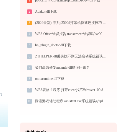
1
policy.17.4.Corel.Interop.CorelDRAW.dll下载
2
Atiakor.dll下载
3
(2026最新) 得力p2500d打印机快速连接技巧 - 金山毒霸
4
WPS Office错误报告 transerr.exe错误码0xc000000d处理办法
5
hn_plugin_doctor.dll下载
6
ZTHELPER.dll丢失找不到无法启动系统错误修复 - AI智能助手解决方案
7
如何高效修复msxml3.dll错误问题？
8
onnxruntime.dll下载
9
WPS表格主程序 打开et.exe找不到msvcr100.dll怎么办
10
腾讯游戏辅助程序 assistant.exe系统错误gdiplus.dll丢失如何解决