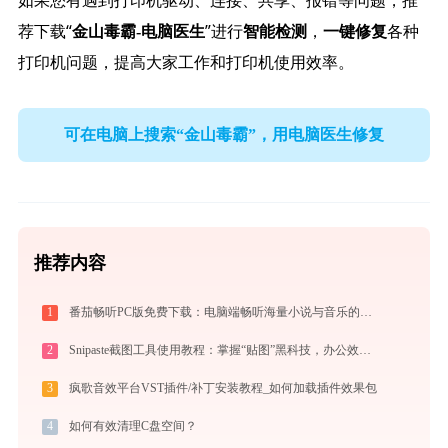
如果您有遇到打印机驱动、连接、共享、报错等问题，推
荐下载“
”进行
，
各种
金山毒霸-电脑医生
智能检测
一键修复
打印机问题，提高大家工作和打印机使用效率。
可在电脑上搜索“金山毒霸”，用电脑医生修复
推荐内容
1
番茄畅听PC版免费下载：电脑端畅听海量小说与音乐的终极指南
2
Snipaste截图工具使用教程：掌握“贴图”黑科技，办公效率翻倍
3
疯歌音效平台VST插件/补丁安装教程_如何加载插件效果包
4
如何有效清理C盘空间？