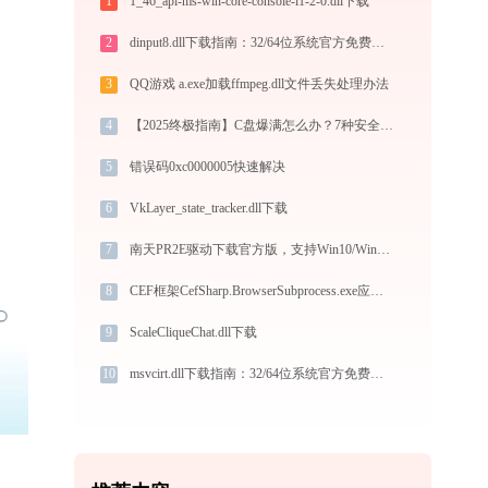
1
1_46_api-ms-win-core-console-l1-2-0.dll下载
2
dinput8.dll下载指南：32/64位系统官方免费下载与安装教程
3
QQ游戏 a.exe加载ffmpeg.dll文件丢失处理办法
4
【2025终极指南】C盘爆满怎么办？7种安全清理方法释放50GB空间
5
错误码0xc0000005快速解决
6
VkLayer_state_tracker.dll下载
7
南天PR2E驱动下载官方版，支持Win10/Win11自动退纸
8
CEF框架CefSharp.BrowserSubprocess.exe应用程序错误0xc0000017解决方法
9
ScaleCliqueChat.dll下载
10
msvcirt.dll下载指南：32/64位系统官方免费版获取与安装教程