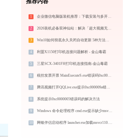
推荐内容
1
企业微信电脑版装机推荐：下载安装与多开配置，拒绝流氓捆绑，拯救C盘深度瘦身指南
2
2026装机必备双神仙站：解决「超大视频无损压缩」与「冷门格式4K高清播放」的终极方案
3
Win10如何彻底永久关闭自动更新 5种方法教你永久关闭win10自动更新
4
利盟X1150打印机连接问题解析 - 金山毒霸
5
三星SCX-3401FH打印机连接指南-金山毒霸
6
税控发票开票 MainExecuteS.exe错误码0xc000000d处理办法
7
腾讯视频打开QQLive.exe提示0xc000009a错误码怎么办
8
系统提示0xc0000005错误码的解决方法
9
Windows 命令处理程序 cmd.exe提示缺少msvcp120.dll文件的解决办法
10
网银伴侣启动程序 launcher.exe加载msvcr110.dll文件丢失处理办法