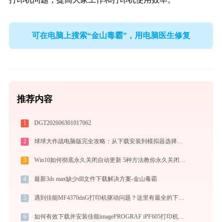
可在电脑上搜索“金山毒霸”，用电脑医生修复
推荐内容
1
DGT202606301017062
2
球球大作战电脑版完全攻略：从下载安装到模拟器选择，大屏冲分指南
3
Win10如何彻底永久关闭自动更新 5种方法教你永久关闭win10自动更新
4
最新3ds max缺少dll文件下载解决方案-金山毒霸
5
遇到佳能MF4370dnG打印机驱动问题？这里有最全的下载及安装指导
6
如何有效下载并安装佳能imagePROGRAF iPF605打印机驱动？全方位指导手册