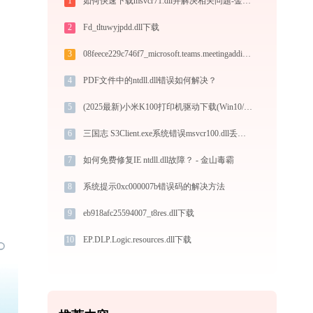
1
如何快速下载msvcr71.dll并解决相关问题-金山毒霸
2
Fd_tltuwyjpdd.dll下载
3
08feece229c746f7_microsoft.teams.meetingaddin.resources.dll下载
4
PDF文件中的ntdll.dll错误如何解决？
5
(2025最新)小米K100打印机驱动下载(Win10/Win11)及图文安装教程
6
三国志 S3Client.exe系统错误msvcr100.dll丢失如何解决
7
如何免费修复IE ntdll.dll故障？ - 金山毒霸
8
系统提示0xc000007b错误码的解决方法
9
eb918afc25594007_t8res.dll下载
10
EP.DLP.Logic.resources.dll下载