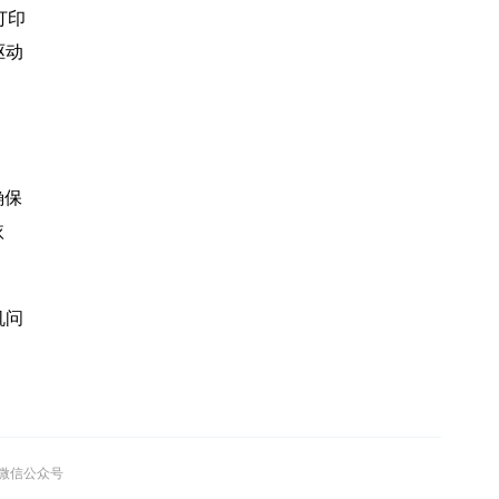
打印
驱动
确保
依
机问
”微信公众号