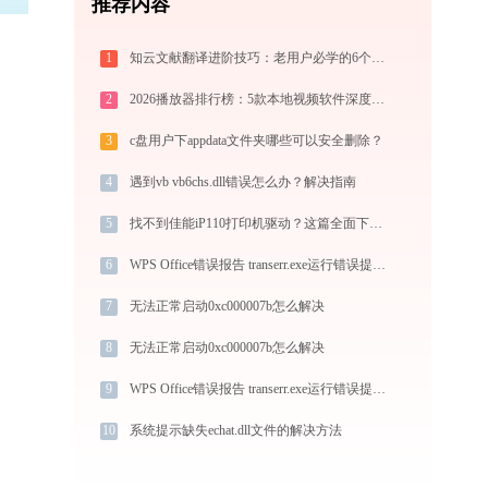
推荐内容
1
知云文献翻译进阶技巧：老用户必学的6个实用方法
2
2026播放器排行榜：5款本地视频软件深度对比与推荐
3
c盘用户下appdata文件夹哪些可以安全删除？
4
遇到vb vb6chs.dll错误怎么办？解决指南
5
找不到佳能iP110打印机驱动？这篇全面下载安装指南帮到你
6
WPS Office错误报告 transerr.exe运行错误提示0xc000000d的解决办法
7
无法正常启动0xc000007b怎么解决
8
无法正常启动0xc000007b怎么解决
9
WPS Office错误报告 transerr.exe运行错误提示0xc000000d的解决办法
10
系统提示缺失echat.dll文件的解决方法