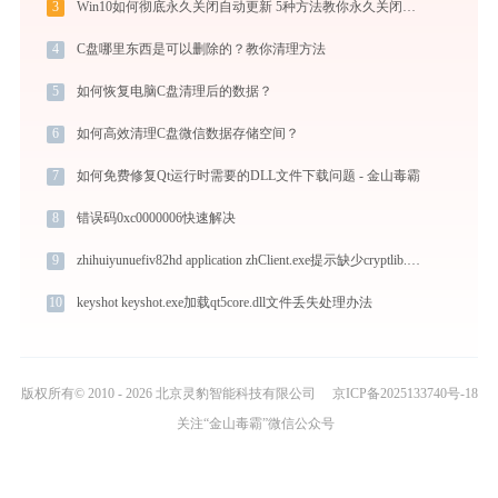
3
Win10如何彻底永久关闭自动更新 5种方法教你永久关闭win10自动更新
4
C盘哪里东西是可以删除的？教你清理方法
5
如何恢复电脑C盘清理后的数据？
6
如何高效清理C盘微信数据存储空间？
7
如何免费修复Qt运行时需要的DLL文件下载问题 - 金山毒霸
8
错误码0xc0000006快速解决
9
zhihuiyunuefiv82hd application zhClient.exe提示缺少cryptlib.dll文件的解决办法
10
keyshot keyshot.exe加载qt5core.dll文件丢失处理办法
版权所有© 2010 - 2026 北京灵豹智能科技有限公司
京ICP备2025133740号-18
关注“金山毒霸”微信公众号