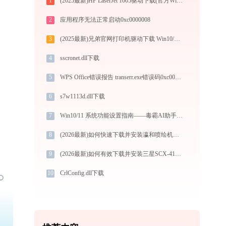
1
(2025最新)HP LaserJet 1005驱动下载(官方Win10/Win11)
2
应用程序无法正常启动0xc0000008
3
(2025最新)兄弟官网打印机驱动下载 Win10/Win11支持
4
sscronet.dll下载
5
WPS Office错误报告 transerr.exe错误码0xc000000d处理办法
6
s7w1113d.dll下载
7
Win10/11 系统功能设置指南——毒霸AI助手带来常用操作配置教程
8
(2026最新)如何快速下载并安装瀛和喷绘机YH-3306S打印机驱动：详细步骤解析
9
(2026最新)如何有效下载并安装三星SCX-4100打印机驱动？全方位指导手册
10
CrlConfig.dll下载