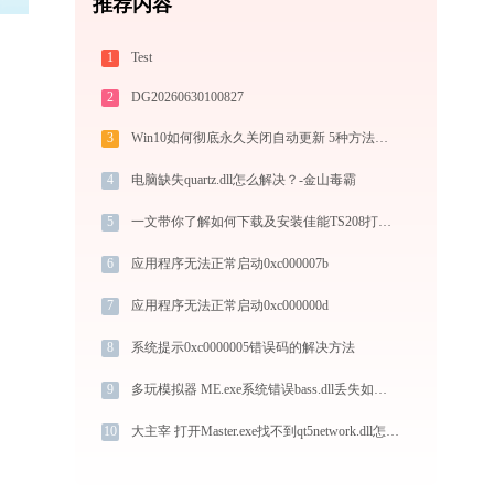
推荐内容
1
Test
2
DG20260630100827
3
Win10如何彻底永久关闭自动更新 5种方法教你永久关闭win10自动更新
4
电脑缺失quartz.dll怎么解决？-金山毒霸
5
一文带你了解如何下载及安装佳能TS208打印机驱动
6
应用程序无法正常启动0xc000007b
7
应用程序无法正常启动0xc000000d
8
系统提示0xc0000005错误码的解决方法
9
多玩模拟器 ME.exe系统错误bass.dll丢失如何解决
10
大主宰 打开Master.exe找不到qt5network.dll怎么办