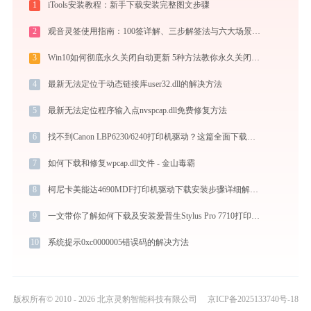
1
iTools安装教程：新手下载安装完整图文步骤
2
观音灵签使用指南：100签详解、三步解签法与六大场景解读
3
Win10如何彻底永久关闭自动更新 5种方法教你永久关闭win10自动更新
4
最新无法定位于动态链接库user32.dll的解决方法
5
最新无法定位程序输入点nvspcap.dll免费修复方法
6
找不到Canon LBP6230/6240打印机驱动？这篇全面下载安装指南帮到你
7
如何下载和修复wpcap.dll文件 - 金山毒霸
8
柯尼卡美能达4690MDF打印机驱动下载安装步骤详细解析，让安装更简单
9
一文带你了解如何下载及安装爱普生Stylus Pro 7710打印机驱动
10
系统提示0xc0000005错误码的解决方法
版权所有© 2010 - 2026 北京灵豹智能科技有限公司
京ICP备2025133740号-18