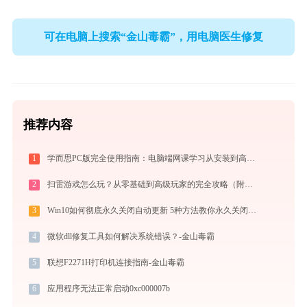
可在电脑上搜索“金山毒霸”，用电脑医生修复
推荐内容
1
学而思PC版完全使用指南：电脑端网课学习从安装到高效上课（2026最新）
2
扫雷游戏怎么玩？从零基础到高级玩家的完全攻略（附必胜技巧）
3
Win10如何彻底永久关闭自动更新 5种方法教你永久关闭win10自动更新
4
微软dll修复工具如何解决系统错误？-金山毒霸
5
联想F2271H打印机连接指南-金山毒霸
6
应用程序无法正常启动0xc000007b