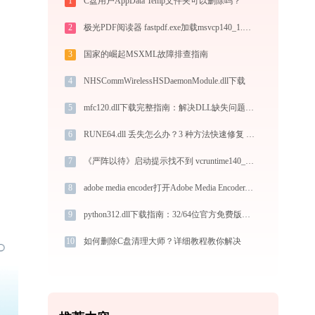
1
C盘用户AppData Temp文件夹可以删除吗？
2
极光PDF阅读器 fastpdf.exe加载msvcp140_1.dll文件丢失处理办法
3
国家的崛起MSXML故障排查指南
4
NHSCommWirelessHSDaemonModule.dll下载
5
mfc120.dll下载完整指南：解决DLL缺失问题，官方免费版支持32/64位系统
6
RUNE64.dll 丢失怎么办？3 种方法快速修复 - 专家教程
7
《严阵以待》启动提示找不到 vcruntime140_1.dll？5 种方案手把手帮你解决！
8
adobe media encoder打开Adobe Media Encoder.exe提示0xc000007b错误码怎么办
9
python312.dll下载指南：32/64位官方免费版获取与安装教程
10
如何删除C盘清理大师？详细教程教你解决