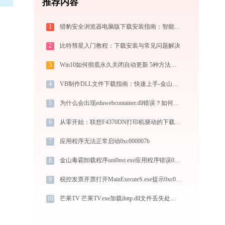
推荐内容
1
猎豹安全浏览器电脑版下载安装指南：智能极速双核，畅享安全无弹窗上网体验
2
比特彗星入门教程：下载安装与常见问题解决
3
Win10如何彻底永久关闭自动更新 5种方法教你永久关闭win10自动更新
4
VB制作DLL文件下载指南：快速上手-金山毒霸
5
为什么会出现eduwebcontainer.dll错误？如何快速解决
6
从零开始：联想F4370DN打印机驱动的下载及安装流程
7
应用程序无法正常启动0xc000007b
8
金山毒霸卸载程序uni0nst.exe应用程序错误0xc0000094解决方法
9
税控发票开票打开MainExecuteS.exe提示0xc000000d错误码怎么办
10
芒果TV 芒果TV.exe加载ihttp.dll文件丢失处理办法