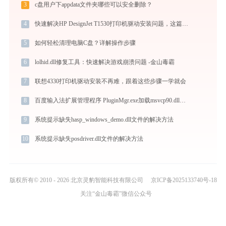
3
c盘用户下appdata文件夹哪些可以安全删除？
4
快速解决HP DesignJet T1530打印机驱动安装问题，这篇文章告诉你方法
5
如何轻松清理电脑C盘？详解操作步骤
6
lolhid.dll修复工具：快速解决游戏崩溃问题 -金山毒霸
7
联想4330打印机驱动安装不再难，跟着这些步骤一学就会
8
百度输入法扩展管理程序 PluginMgr.exe加载msvcp90.dll文件丢失处理办法
9
系统提示缺失hasp_windows_demo.dll文件的解决方法
10
系统提示缺失posdriver.dll文件的解决方法
版权所有© 2010 - 2026 北京灵豹智能科技有限公司
京ICP备2025133740号-18
关注“金山毒霸”微信公众号