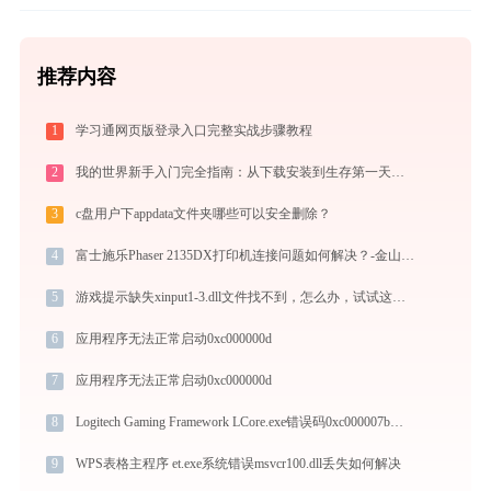
推荐内容
1
学习通网页版登录入口完整实战步骤教程
2
我的世界新手入门完全指南：从下载安装到生存第一天，一篇讲透
3
c盘用户下appdata文件夹哪些可以安全删除？
4
富士施乐Phaser 2135DX打印机连接问题如何解决？-金山毒霸
5
游戏提示缺失xinput1-3.dll文件找不到，怎么办，试试这些修复方法
6
应用程序无法正常启动0xc000000d
7
应用程序无法正常启动0xc000000d
8
Logitech Gaming Framework LCore.exe错误码0xc000007b处理办法
9
WPS表格主程序 et.exe系统错误msvcr100.dll丢失如何解决