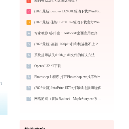
1
如何有效进行C盘磁盘清理？
2
(2025最新)Lenovo LJ2400L驱动下载(Win10/Win11)及图文安装教程
3
(2025最新)佳能LBP6018w驱动下载官方Win10/Win11
4
专家教你3步排查：Autodesk桌面应用程序卸载疑难杂症
5
(2026最新) 惠普1020plus打印机连接不上？试试这些方法 -金山毒霸
6
系统提示缺失duilib_u.dll文件的解决方法
7
OpenAL32.dll下载
8
Photoshop主程序 打开Photoshop.exe找不到msvcp71.dll怎么办
9
(2026最新) InfoPrint 1572n打印机连接问题解决方法 -金山毒霸
10
网络游戏《冒险岛oline》 MapleStory.exe系统错误machineidlib.dll丢失如何解决