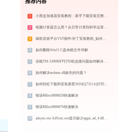
推荐内容
1
小黑盒加速器安装教程：新手下载安装完整步骤
2
电脑计算器怎么用？从日常计算到科学运算的完全指南（附隐藏功能）
3
疯歌音效平台VST插件/补丁安装教程_如何加载插件效果包
4
如何删除Win11 C盘休眠文件详解
5
佳能TM-5300MFP打印机连接问题如何解决？-金山毒霸
6
如何解决ieshims.dll缺失的问题？
7
如何轻松下载和安装惠普5610(Q7311A)打印机驱动？跟着这篇指南走
8
错误码0xc0000020快速解决
9
错误码0xc000007b快速解决
10
adsync.exe AdSync.exe提示缺少qtgui_ad_4.dll文件的解决办法