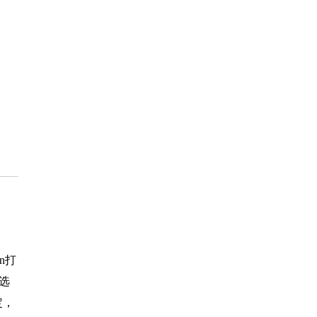
n打
选
定，