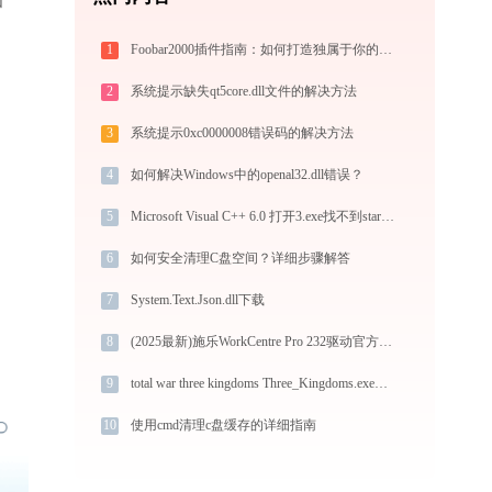
和
1
Foobar2000插件指南：如何打造独属于你的音乐播放器
2
系统提示缺失qt5core.dll文件的解决方法
3
系统提示0xc0000008错误码的解决方法
4
如何解决Windows中的openal32.dll错误？
5
Microsoft Visual C++ 6.0 打开3.exe找不到starburn.dll怎么办
6
如何安全清理C盘空间？详细步骤解答
7
System.Text.Json.dll下载
8
(2025最新)施乐WorkCentre Pro 232驱动官方安全下载，兼容Win10/Win11
9
total war three kingdoms Three_Kingdoms.exe提示缺少steam_api64.dll文件的解决办法
10
使用cmd清理c盘缓存的详细指南