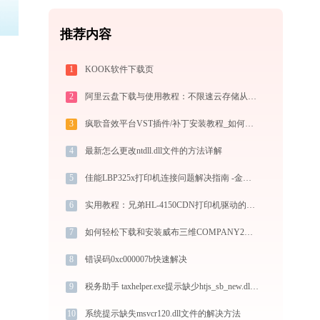
推荐内容
1
KOOK软件下载页
2
阿里云盘下载与使用教程：不限速云存储从零上手全指南
3
疯歌音效平台VST插件/补丁安装教程_如何加载插件效果包
4
最新怎么更改ntdll.dll文件的方法详解
5
佳能LBP325x打印机连接问题解决指南 -金山毒霸
6
实用教程：兄弟HL-4150CDN打印机驱动的下载与安装技巧
7
如何轻松下载和安装威布三维COMPANY2打印机驱动？跟着这篇指南走
8
错误码0xc000007b快速解决
9
税务助手 taxhelper.exe提示缺少htjs_sb_new.dll文件的解决办法
10
系统提示缺失msvcr120.dll文件的解决方法