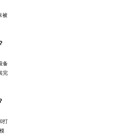
未被
因？
设备
装完
？
和打
模