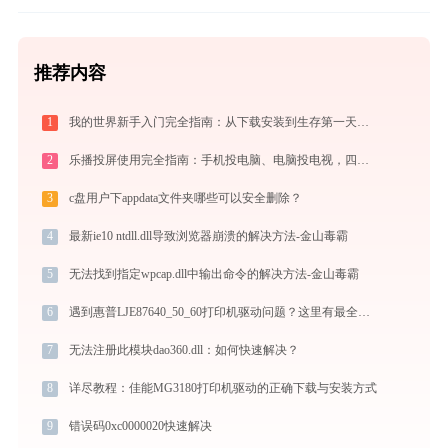
推荐内容
1
我的世界新手入门完全指南：从下载安装到生存第一天，一篇讲透
2
乐播投屏使用完全指南：手机投电脑、电脑投电视，四种连接方式一篇讲透
3
c盘用户下appdata文件夹哪些可以安全删除？
4
最新ie10 ntdll.dll导致浏览器崩溃的解决方法-金山毒霸
5
无法找到指定wpcap.dll中输出命令的解决方法-金山毒霸
6
遇到惠普LJE87640_50_60打印机驱动问题？这里有最全的下载及安装指导
7
无法注册此模块dao360.dll：如何快速解决？
8
详尽教程：佳能MG3180打印机驱动的正确下载与安装方式
9
错误码0xc0000020快速解决