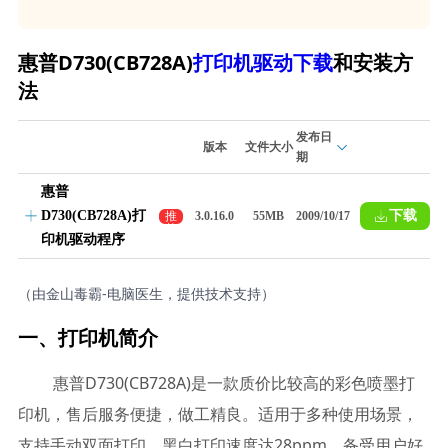
惠普D730(CB728A)
打印机驱动下载
和安装方
法
发布日
版本
文件大小
期
惠普
D730(CB728A)打
下载
推
3.0.16.0
55MB
2009/10/17
荐
印机驱动程序
（由金山毒霸-电脑医生，提供技术支持）
一、打印机简介
惠普D730(CB728A)是一款质价比较高的彩色喷墨打
印机，售后服务便捷，做工精良。适用于多种使用场景，
支持手动双面打印，黑白打印速度达28ppm，备受用户好