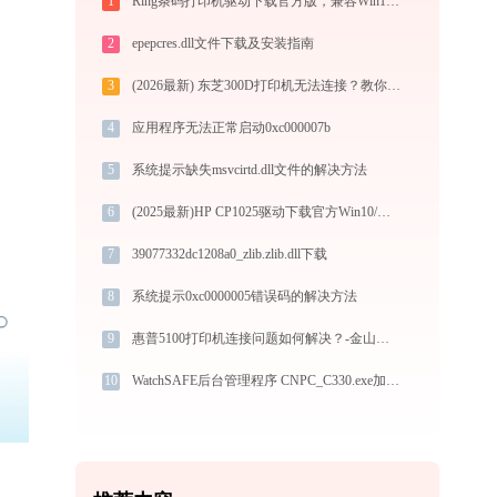
1
Ring条码打印机驱动下载官方版，兼容Win10/Win11
2
epepcres.dll文件下载及安装指南
3
(2026最新) 东芝300D打印机无法连接？教你解决 - 金山毒霸
4
应用程序无法正常启动0xc000007b
5
系统提示缺失msvcirtd.dll文件的解决方法
6
(2025最新)HP CP1025驱动下载官方Win10/Win11安装指南
7
39077332dc1208a0_zlib.zlib.dll下载
8
系统提示0xc0000005错误码的解决方法
9
惠普5100打印机连接问题如何解决？-金山毒霸
10
WatchSAFE后台管理程序 CNPC_C330.exe加载tokenmgr.dll文件丢失处理办法