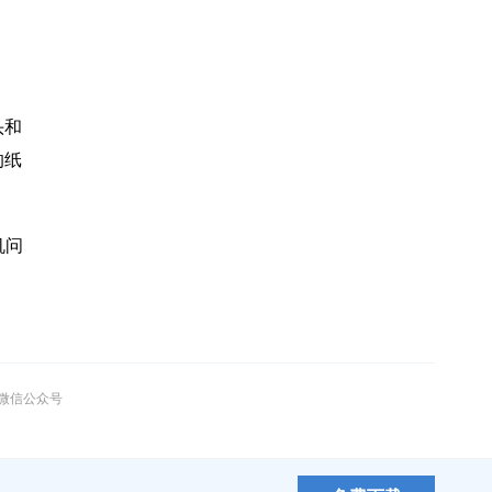
头和
的纸
机问
”微信公众号