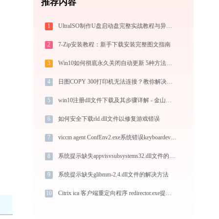
推荐内容
1
UltraISO制作U盘启动盘完整实战教程与异常排查
2
7-Zip安装教程：新手下载安装完整图文指南
3
Win10如何彻底永久关闭自动更新 5种方法教你永久关闭win10自动更新
4
日图COPY 300打印机无法连接？教你解决方法 -金山毒霸
5
win10注册dll文件下载及其步骤详解 - 金山毒霸
6
如何安全下载rld.dll文件以修复游戏错误
7
viccm agent ConfEnv2.exe系统错误keyboardevent.dll丢失如何解决
8
系统提示缺失appvisvsubsystems32.dll文件的解决方法
9
系统提示缺失glibmm-2.4.dll文件的解决方法
10
Citrix ica 客户端重定向程序 redirector.exe提示缺少msvcp140.dll文件的解决办法