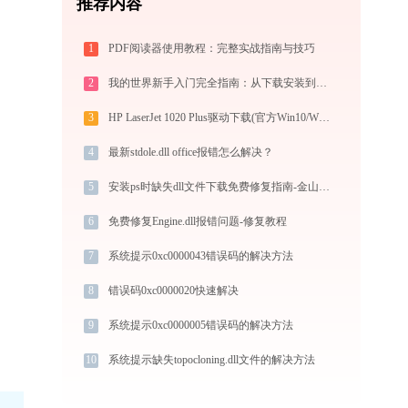
推荐内容
1
PDF阅读器使用教程：完整实战指南与技巧
2
我的世界新手入门完全指南：从下载安装到生存第一天，一篇讲透
3
HP LaserJet 1020 Plus驱动下载(官方Win10/Win11)
4
最新stdole.dll office报错怎么解决？
5
安装ps时缺失dll文件下载免费修复指南-金山毒霸
6
免费修复Engine.dll报错问题-修复教程
7
系统提示0xc0000043错误码的解决方法
8
错误码0xc0000020快速解决
9
系统提示0xc0000005错误码的解决方法
10
系统提示缺失topocloning.dll文件的解决方法