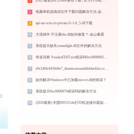
1
(2025最新)HP226dw驱动下载 | 官方打印机驱动安装指南
2
电脑单机游戏dll文件下载问题解决方法-金山毒霸
3
api-ms-win-crt-private-l1-1-0_5.dll下载
4
大漠插件 不注册dm.dll如何修复？-金山毒霸
5
系统提示缺失commlight.dll文件的解决方法
6
有道词典 YoudaoEDIT.exe错误码0xc0000002处理办法
7
e9c1d0fe4450d4e7_dmmiconsumableblacklist.csharp2.dll下载
8
如何解决Windows中已加载msvcrt.dll的错误？
9
系统提示0xc000007b错误码的解决方法
10
(2026最新) 利盟MS521dn打印机连接问题如何解决？-金山毒霸