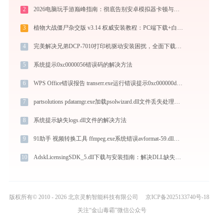
2
2026电脑玩手游巅峰指南：彻底告别安卓模拟器卡顿与捆绑，体验官方原生多端互通
3
植物大战僵尸杂交版 v3.14 权威安装教程：PC端下载+白屏闪退完美解决
4
完美解决兄弟DCP-7010打印机驱动安装困扰，全面下载安装教程
5
系统提示0xc0000056错误码的解决方法
6
WPS Office错误报告 transerr.exe运行错误提示0xc000000d的解决办法
7
partsolutions pdatamgr.exe加载psolwizard.dll文件丢失处理办法
8
系统提示缺失logs.dll文件的解决方法
9
91助手 视频转换工具 ffmpeg.exe系统错误avformat-59.dll丢失如何解决
10
AdskLicensingSDK_5.dll下载与安装指南：解决DLL缺失问题的完整方案
版权所有© 2010 - 2026 北京灵豹智能科技有限公司
京ICP备2025133740号-18
关注“金山毒霸”微信公众号