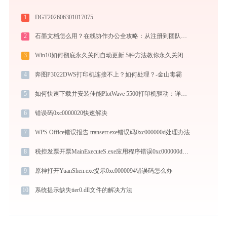
1
DGT202606301017075
2
石墨文档怎么用？在线协作办公全攻略：从注册到团队高效协同
3
Win10如何彻底永久关闭自动更新 5种方法教你永久关闭win10自动更新
4
奔图P3022DWS打印机连接不上？如何处理？-金山毒霸
5
如何快速下载并安装佳能PlotWave 5500打印机驱动：详细步骤解析
6
错误码0xc0000020快速解决
7
WPS Office错误报告 transerr.exe错误码0xc000000d处理办法
8
税控发票开票MainExecuteS.exe应用程序错误0xc000000d解决方法
9
原神打开YuanShen.exe提示0xc0000094错误码怎么办
10
系统提示缺失tier0.dll文件的解决方法