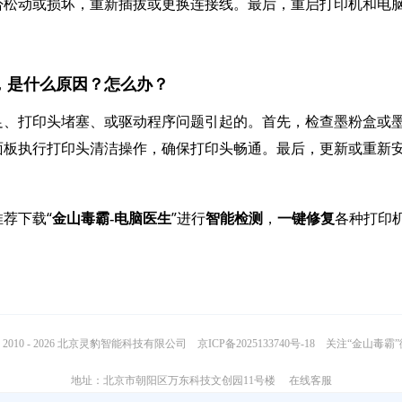
否松动或损坏，重新插拔或更换连接线。最后，重启打印机和电
纸，是什么原因？怎么办？
足、打印头堵塞、或驱动程序问题引起的。首先，检查墨粉盒或
面板执行打印头清洁操作，确保打印头畅通。最后，更新或重新
荐下载“
”进行
，
各种打印
金山毒霸-电脑医生
智能检测
一键修复
2010 - 2026 北京灵豹智能科技有限公司
京ICP备2025133740号-18
关注“金山毒霸
地址：北京市朝阳区万东科技文创园11号楼
在线客服