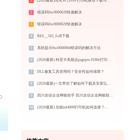
1
(2026最新)理光SP210SF打印机驱动下载与安装指南：一步步教您操作
2
错误码0xc0000020快速解决
3
错误码0xc0000020快速解决
4
RES__343_0.dll下载
5
系统提示0xc000000d错误码的解决方法
6
(2026最新) 柯尼卡美能达pagepro 6180e打印机连接问题如何解决？-金山毒霸
7
DLL修复工具管用吗？安全性如何保障？
8
(2026最新)一文带你了解如何下载及安装弘瑞X400打印机驱动
9
四川农信企业网银助手 四川农信企业网银助手.exe系统错误ffmpeg.dll丢失如何解决
10
(2026最新) 佳能mf4800打印机如何连接？-金山毒霸