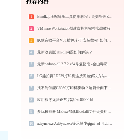
推荐内容
1
Bandizip压缩解压工具使用教程：高效管理ZIP/RAR/7Z等30+格式的免费压缩神器
2
VMware Workstation创建虚拟机完整实战教程
3
疯歌音效平台VST插件/补丁安装教程_如何加载插件效果包
4
最新收费版 dm.dll问题如何解决？
5
最新hadoop.dll 2.7.2 x64修复指南 -金山毒霸
6
LG趣拍得PD239打印机连接问题解决方法-金山毒霸
7
找不到佳能G6080打印机驱动？这篇全面下载安装指南帮到你
8
应用程序无法正常启动0xc000001d
9
多玩模拟器 ME.exe加载libcef.dll文件丢失处理办法
10
adsync.exe AdSync.exe提示缺少qtgui_ad_4.dll文件的解决办法