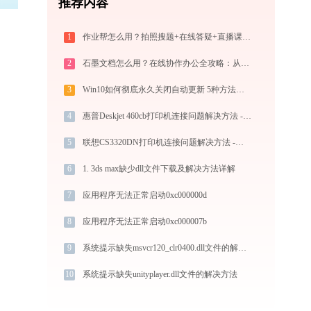
推荐内容
1
作业帮怎么用？拍照搜题+在线答疑+直播课，中小学生辅导全攻略
2
石墨文档怎么用？在线协作办公全攻略：从注册到团队高效协同
3
Win10如何彻底永久关闭自动更新 5种方法教你永久关闭win10自动更新
4
惠普Deskjet 460cb打印机连接问题解决方法 -金山毒霸
5
联想CS3320DN打印机连接问题解决方法 -金山毒霸
6
1. 3ds max缺少dll文件下载及解决方法详解
7
应用程序无法正常启动0xc000000d
8
应用程序无法正常启动0xc000007b
9
系统提示缺失msvcr120_clr0400.dll文件的解决方法
10
系统提示缺失unityplayer.dll文件的解决方法