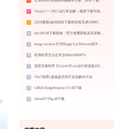
1
红警ddraw.dll报错终极解决方案：从补丁修复到文件替换全指南
2
Visual C++ 2015 运行库全解：精准下载与深度修复指南-毒霸
3
(2026最新)如何轻松下载和安装兄弟1908打印机驱动？跟着这篇指南走
4
mfc100.dll下载指南：官方免费获取及安装教程，解决DLL缺失问题
5
bongo cat mver 打开Bongo Cat Mver.exe找不到msvcr100.dll怎么办
6
应用程序无法正常启动0xc000007b
7
迅雷升级程序 XLLiveUD.exe运行错误提示0xc0000006的解决办法
8
Win7清理C盘磁盘空间不足的解决方法
9
GBQ4.BudgetExporter.YJ.dll下载
10
AboutXYDlg.dll下载