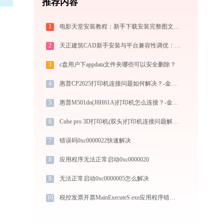
推荐内容
1
电影天堂安装教程：新手下载安装完整图文步骤
2
天正建筑CAD新手安装与平台兼容性调优：tianzhengcad.ijinshan.com 绿色上手秘籍
3
c盘用户下appdata文件夹哪些可以安全删除？
4
惠普CP2025打印机连接问题如何解决？-金山毒霸
5
惠普M501dn(J8H61A)打印机怎么连接？-金山毒霸
6
Cube pro 3D打印机(双头)打印机连接问题解决指南 -金山毒霸
7
错误码0xc0000022快速解决
8
应用程序无法正常启动0xc0000020
9
无法正常启动0xc0000005怎么解决
10
税控发票开票MainExecuteS.exe应用程序错误0xc000000d解决方法